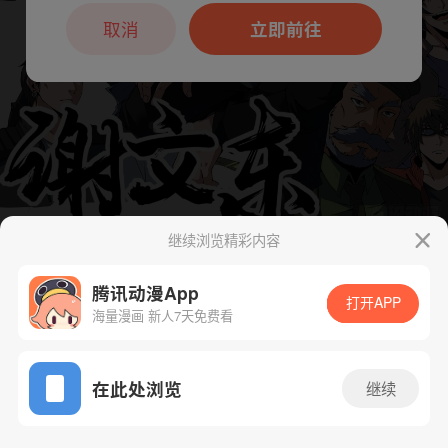
本章节仅支持App阅读，可打开App新用
户7天免费看
取消
立即前往
继续浏览精彩内容
下一话
腾漫App免费看
腾讯动漫App
打开APP
海量漫画 新人7天免费看
App免费看
在此处浏览
继续
336话 1/1