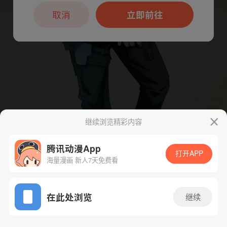
本章节仅支持App阅读，可打开App新用
户7天免费看
取消
立即前往
继续浏览精彩内容
下一话
腾漫App免费看
腾讯动漫App
打开APP
海量漫画 新人7天免费看
App免费看
在此处浏览
继续
87话 1/1