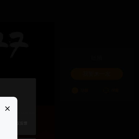
吐槽
我要来一发