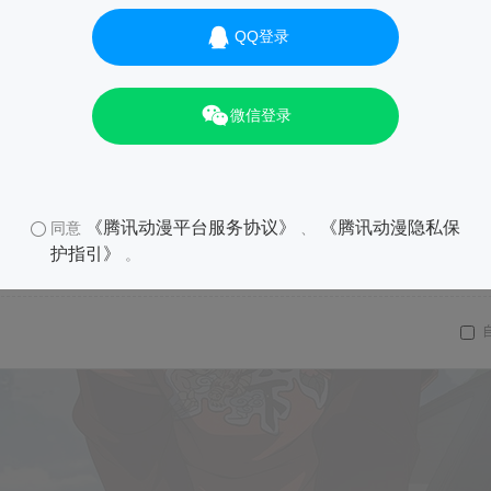
QQ登录
微信登录
《腾讯动漫平台服务协议》
《腾讯动漫隐私保
同意
、
护指引》
。