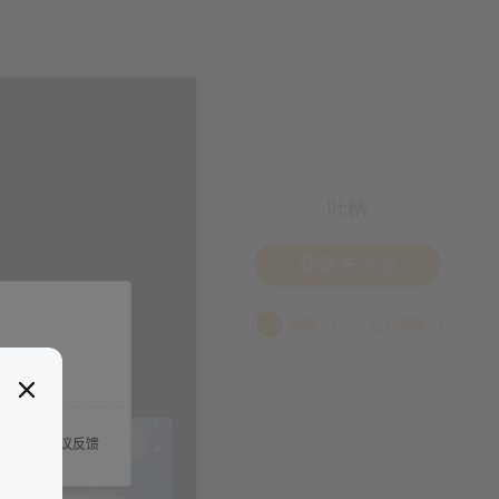
吐槽
我要来一发