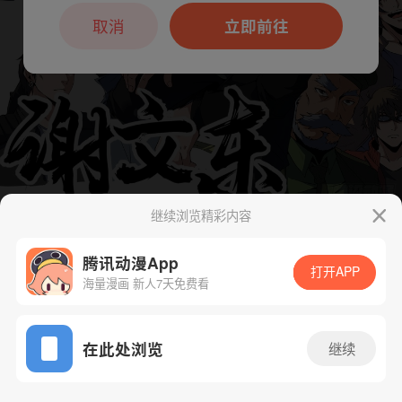
本章节仅支持App阅读，可打开App新用
户7天免费看
取消
立即前往
继续浏览精彩内容
下一话
腾漫App免费看
腾讯动漫App
打开APP
海量漫画 新人7天免费看
App免费看
在此处浏览
继续
294话 1/1