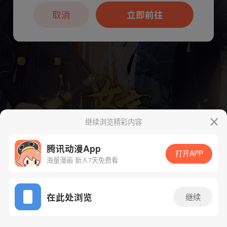
本章节仅支持App阅读，可打开App新用
户7天免费看
取消
立即前往
继续浏览精彩内容
下一话
腾漫App免费看
腾讯动漫App
打开APP
海量漫画 新人7天免费看
App免费看
在此处浏览
继续
346话 1/1