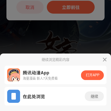
本章节仅支持App阅读，可打开App新用
户7天免费看
取消
立即前往
继续浏览精彩内容
下一话
腾漫App免费看
腾讯动漫App
打开APP
海量漫画 新人7天免费看
App免费看
在此处浏览
继续
457话 1/1