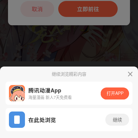
本章节仅支持App阅读，可打开App新用
户7天免费看
取消
立即前往
继续浏览精彩内容
下一话
腾漫App免费看
腾讯动漫App
打开APP
海量漫画 新人7天免费看
App免费看
在此处浏览
继续
101话 1/1