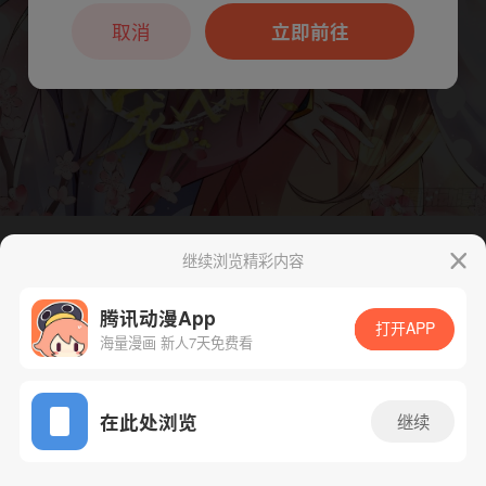
本章节仅支持App阅读，可打开App新用
户7天免费看
取消
立即前往
继续浏览精彩内容
下一话
腾漫App免费看
腾讯动漫App
打开APP
海量漫画 新人7天免费看
App免费看
在此处浏览
继续
211话 1/1