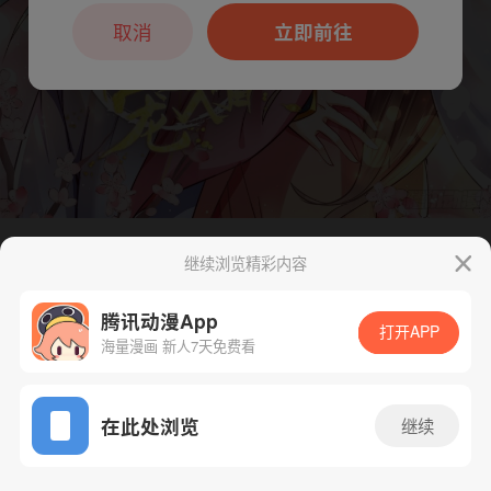
本章节仅支持App阅读，可打开App新用
户7天免费看
取消
立即前往
继续浏览精彩内容
下一话
腾漫App免费看
腾讯动漫App
打开APP
海量漫画 新人7天免费看
App免费看
在此处浏览
继续
250话 1/1