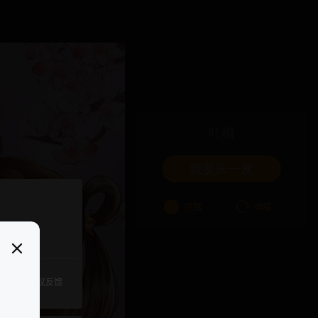
吐槽
我要来一发