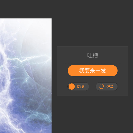
吐槽
我要来一发