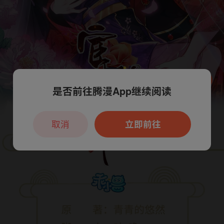
是否前往腾漫App继续阅读
本章节仅支持App阅读，可打开App新用
户7天免费看
取消
立即前往