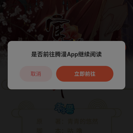
是否前往腾漫App继续阅读
本章节仅支持App阅读，可打开App新用
户7天免费看
取消
立即前往