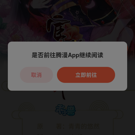
是否前往腾漫App继续阅读
本章节仅支持App阅读，可打开App新用
户7天免费看
取消
立即前往