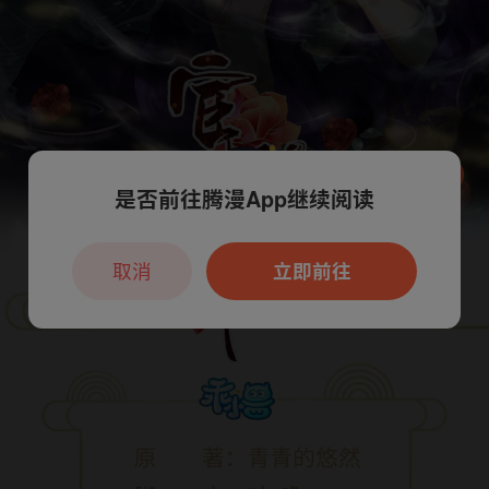
是否前往腾漫App继续阅读
本章节仅支持App阅读，可打开App新用
户7天免费看
取消
立即前往