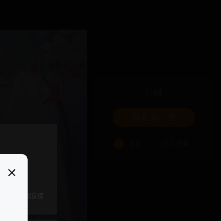
吐槽
我要来一发