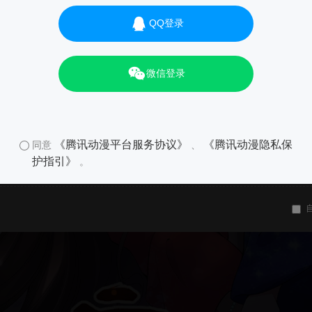
QQ登录
微信登录
《腾讯动漫平台服务协议》
《腾讯动漫隐私保
同意
、
护指引》
。