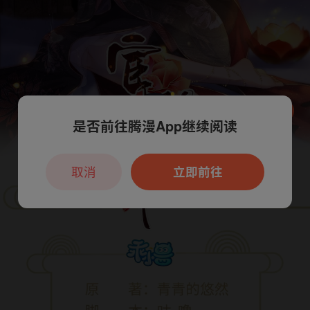
是否前往腾漫App继续阅读
本章节仅支持App阅读，可打开App新用
户7天免费看
取消
立即前往