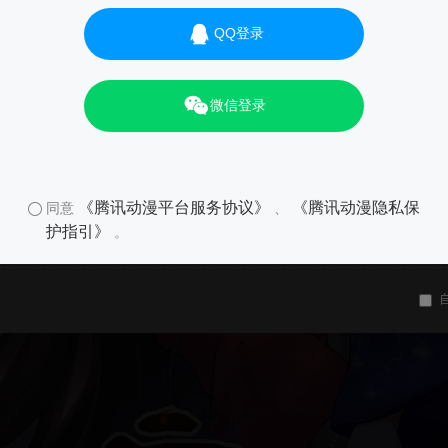
QQ登录
微信登录
《腾讯动漫平台服务协议》
《腾讯动漫隐私保
同意
、
护指引》
。