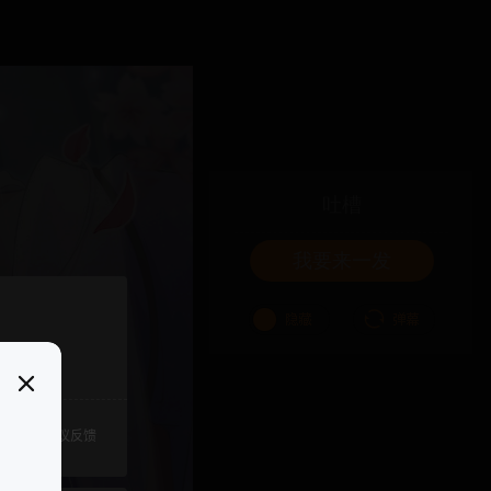
吐槽
我要来一发