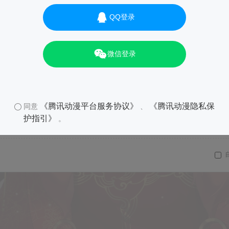
QQ登录
微信登录
《腾讯动漫平台服务协议》
《腾讯动漫隐私保
同意
、
护指引》
。