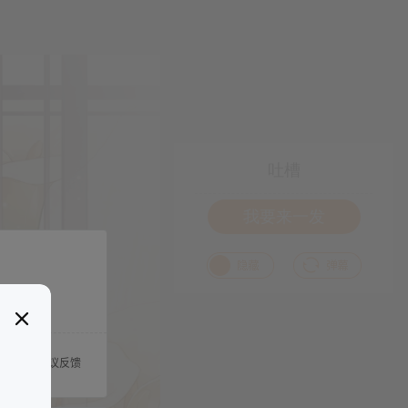
吐槽
我要来一发