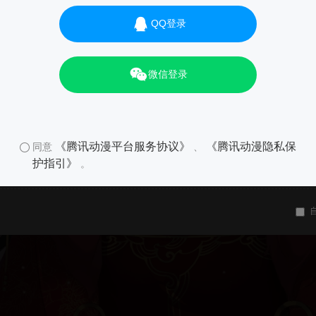
QQ登录
微信登录
《腾讯动漫平台服务协议》
《腾讯动漫隐私保
同意
、
护指引》
。