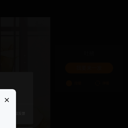
吐槽
我要来一发