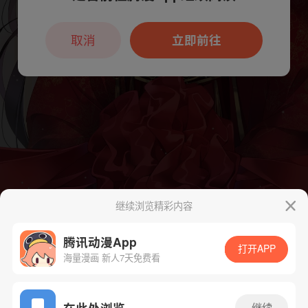
本章节仅支持App阅读，可打开App新用
户7天免费看
取消
立即前往
继续浏览精彩内容
腾讯动漫App
打开APP
海量漫画 新人7天免费看
App免费看
在此处浏览
继续