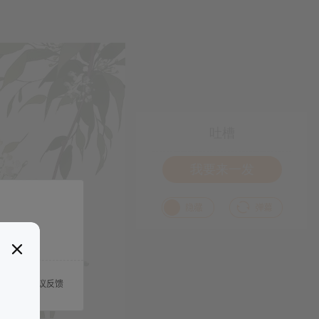
吐槽
我要来一发