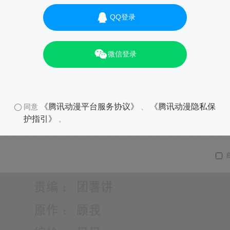
QQ登录
微信登录
《腾讯动漫平台服务协议》
《腾讯动漫隐私保
同意
、
护指引》
。