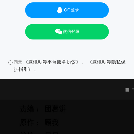
QQ登录
微信登录
《腾讯动漫平台服务协议》
《腾讯动漫隐私保
同意
、
护指引》
。