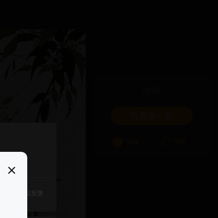
吐槽
我要来一发