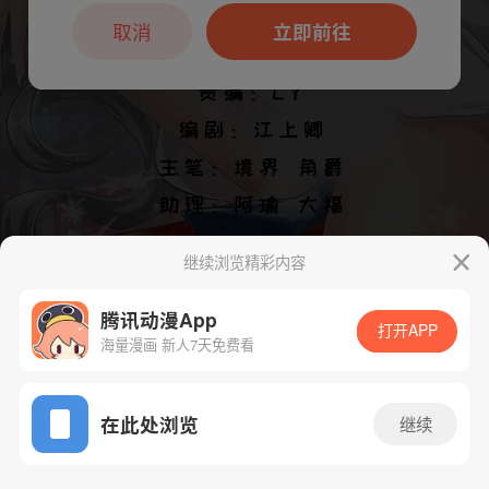
本章节仅支持App阅读，可打开App新用
户7天免费看
取消
立即前往
继续浏览精彩内容
下一话
腾漫App免费看
腾讯动漫App
打开APP
海量漫画 新人7天免费看
App免费看
在此处浏览
继续
44话 1/1