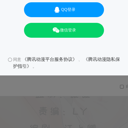
QQ登录
微信登录
《腾讯动漫平台服务协议》
《腾讯动漫隐私保
同意
、
护指引》
。