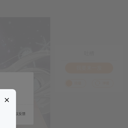
吐槽
我要来一发