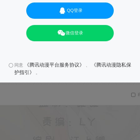
QQ登录
微信登录
《腾讯动漫平台服务协议》
《腾讯动漫隐私保
同意
、
护指引》
。