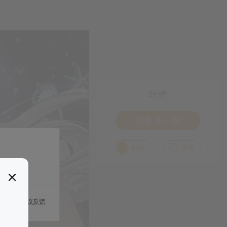
吐槽
我要来一发