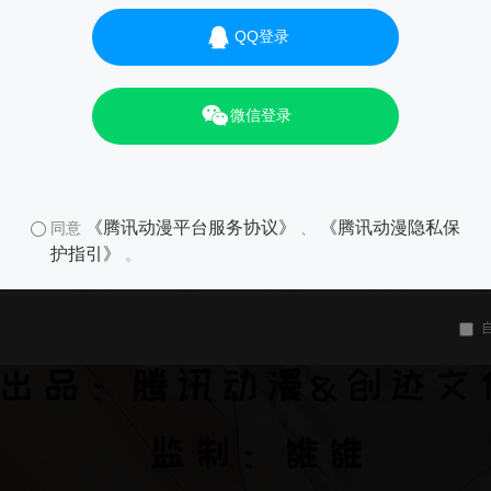
QQ登录
微信登录
《腾讯动漫平台服务协议》
《腾讯动漫隐私保
同意
、
护指引》
。