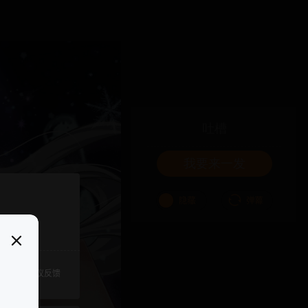
吐槽
我要来一发