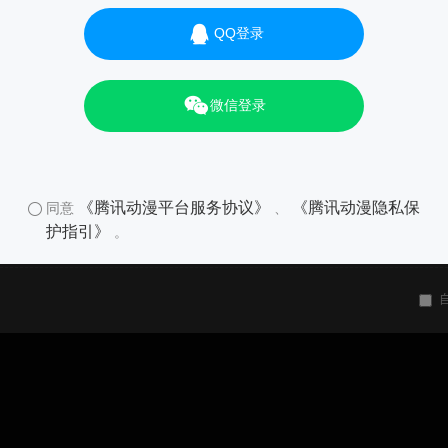
QQ登录
微信登录
《腾讯动漫平台服务协议》
《腾讯动漫隐私保
同意
、
护指引》
。