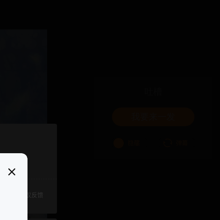
吐槽
我要来一发