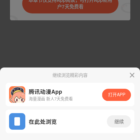
本章节仅支持App阅读，可打开App新用
下一话
腾漫App免费看
户7天免费看
继续浏览精彩内容
腾讯动漫App
打开APP
海量漫画 新人7天免费看
App免费看
在此处浏览
继续
209话 1/1