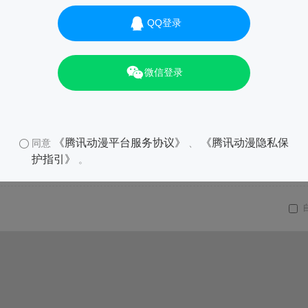
QQ登录
微信登录
《腾讯动漫平台服务协议》
《腾讯动漫隐私保
同意
、
护指引》
。