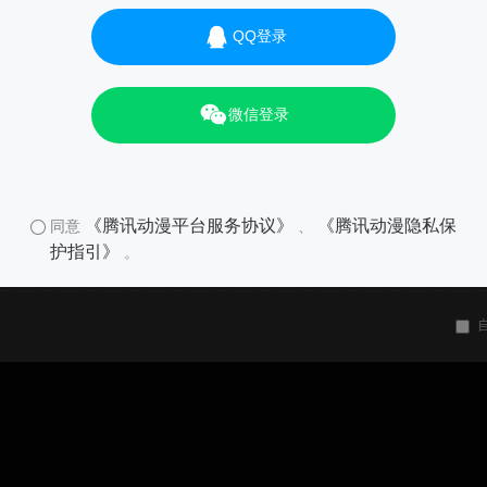
QQ登录
微信登录
《腾讯动漫平台服务协议》
《腾讯动漫隐私保
同意
、
护指引》
。