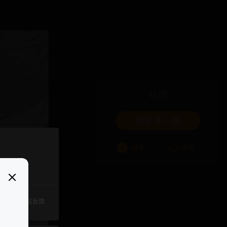
吐槽
我要来一发