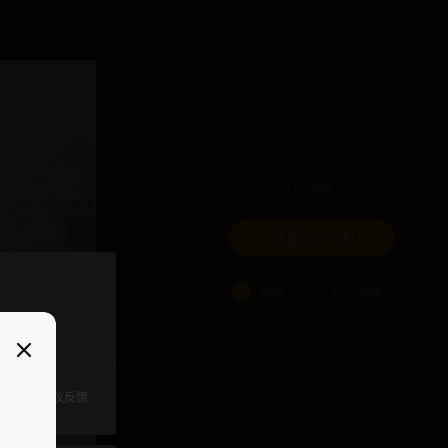
吐槽
我要来一发