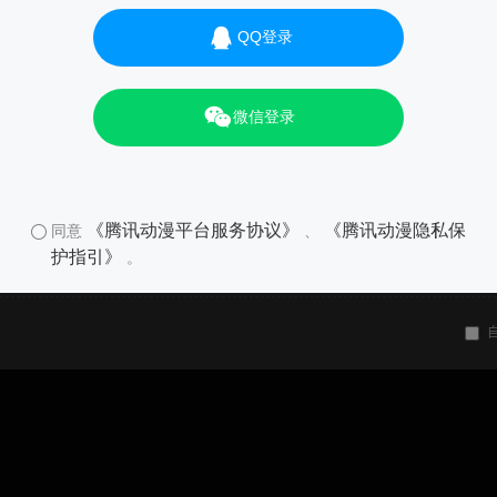
QQ登录
微信登录
《腾讯动漫平台服务协议》
《腾讯动漫隐私保
同意
、
护指引》
。