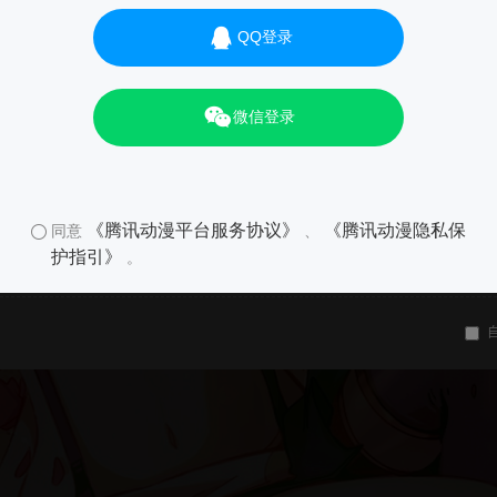
QQ登录
微信登录
《腾讯动漫平台服务协议》
《腾讯动漫隐私保
同意
、
护指引》
。