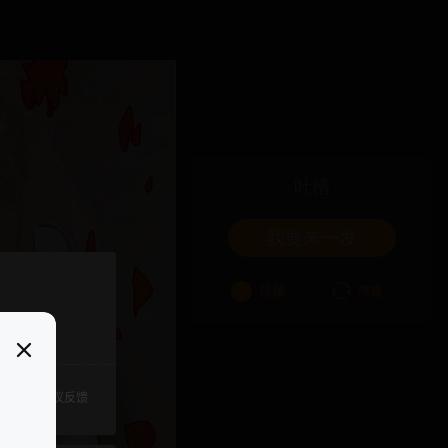
吐槽
我要来一发