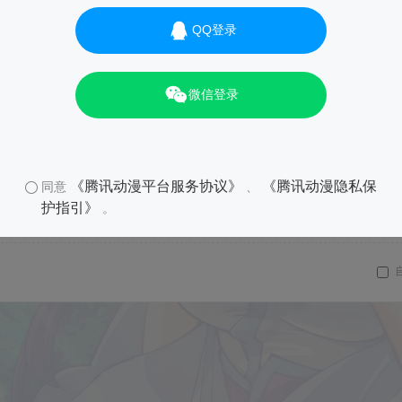
QQ登录
微信登录
《腾讯动漫平台服务协议》
《腾讯动漫隐私保
同意
、
护指引》
。