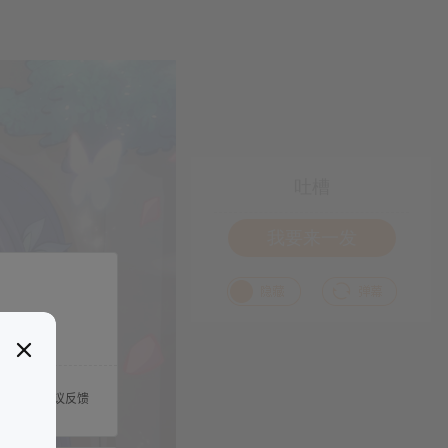
吐槽
我要来一发