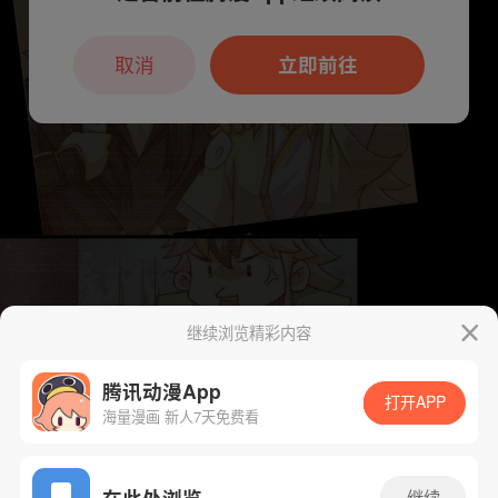
本章节仅支持App阅读，可打开App新用
户7天免费看
取消
立即前往
继续浏览精彩内容
腾讯动漫App
打开APP
海量漫画 新人7天免费看
App免费看
在此处浏览
继续