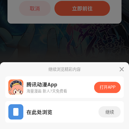
本章节仅支持App阅读，可打开App新用
户7天免费看
取消
立即前往
继续浏览精彩内容
下一话
腾漫App免费看
腾讯动漫App
打开APP
海量漫画 新人7天免费看
App免费看
在此处浏览
继续
70话 1/1