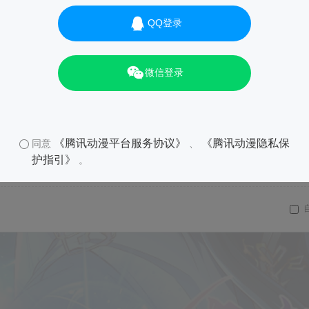
QQ登录
微信登录
《腾讯动漫平台服务协议》
《腾讯动漫隐私保
同意
、
护指引》
。