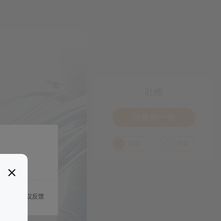
吐槽
我要来一发