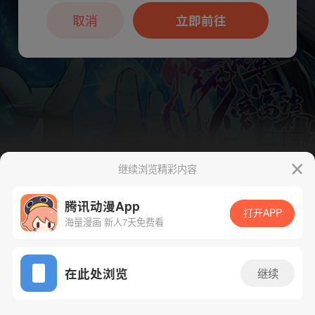
本章节仅支持App阅读，可打开App新用
户7天免费看
取消
立即前往
继续浏览精彩内容
下一话
腾漫App免费看
腾讯动漫App
打开APP
海量漫画 新人7天免费看
App免费看
在此处浏览
继续
201话 1/1