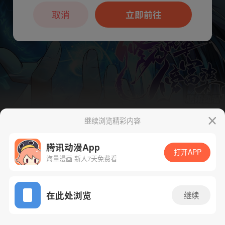
本章节仅支持App阅读，可打开App新用
户7天免费看
取消
立即前往
继续浏览精彩内容
下一话
腾漫App免费看
腾讯动漫App
打开APP
海量漫画 新人7天免费看
App免费看
在此处浏览
继续
185话 1/1