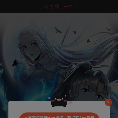
点击加载上一章节