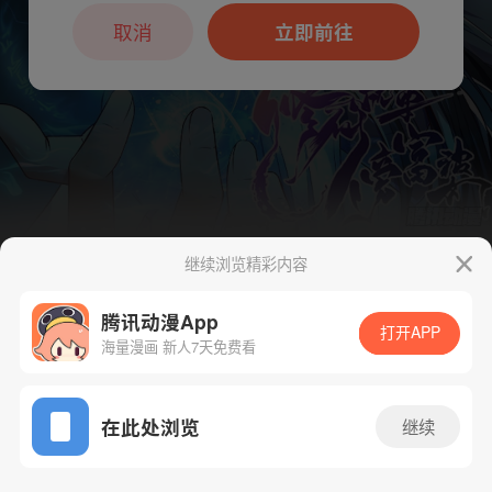
本章节仅支持App阅读，可打开App新用
户7天免费看
取消
立即前往
继续浏览精彩内容
下一话
腾漫App免费看
腾讯动漫App
打开APP
海量漫画 新人7天免费看
App免费看
在此处浏览
继续
173话 1/1