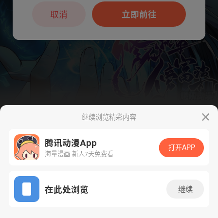
本章节仅支持App阅读，可打开App新用
户7天免费看
取消
立即前往
继续浏览精彩内容
下一话
腾漫App免费看
腾讯动漫App
打开APP
海量漫画 新人7天免费看
App免费看
在此处浏览
继续
143话 1/1