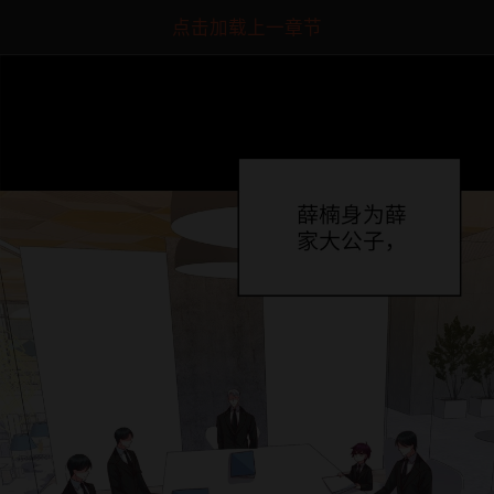
点击加载上一章节