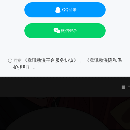
QQ登录
微信登录
《腾讯动漫平台服务协议》
《腾讯动漫隐私保
同意
、
护指引》
。