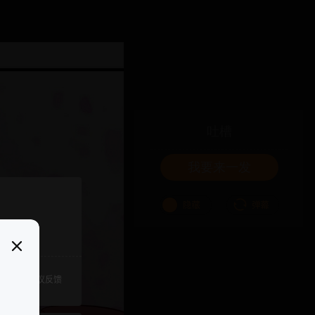
吐槽
我要来一发