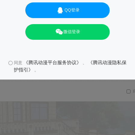
QQ登录
微信登录
《腾讯动漫平台服务协议》
《腾讯动漫隐私保
同意
、
护指引》
。