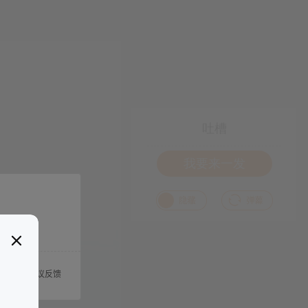
吐槽
我要来一发