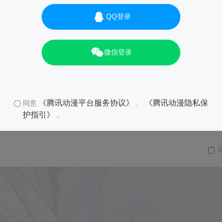
QQ登录
微信登录
《腾讯动漫平台服务协议》
《腾讯动漫隐私保
同意
、
护指引》
。