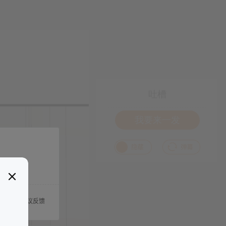
吐槽
我要来一发