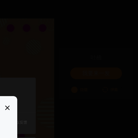
吐槽
我要来一发