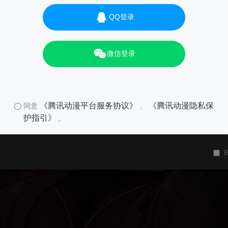
QQ登录
微信登录
《腾讯动漫平台服务协议》
《腾讯动漫隐私保
同意
、
护指引》
。