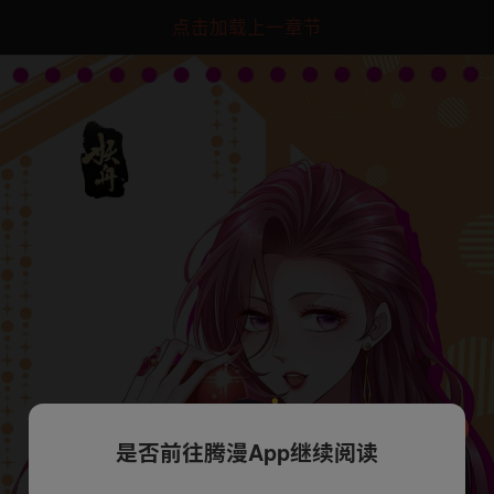
点击加载上一章节
是否前往腾漫App继续阅读