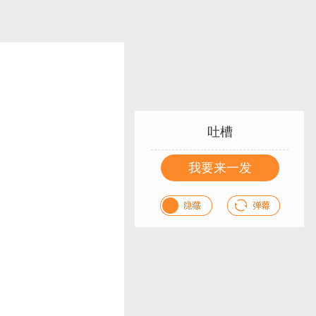
吐槽
我要来一发